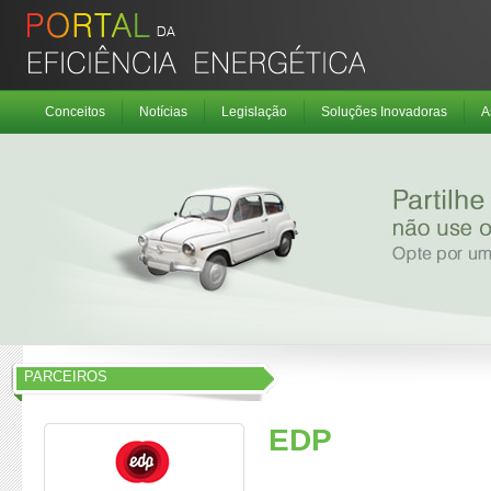
Conceitos
Notícias
Legislação
Soluções Inovadoras
A
PARCEIROS
EDP